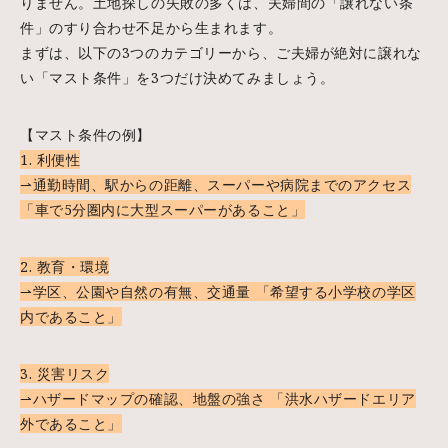
りません。土地探しの失敗の多くは、夫婦間の「譲れない条
件」のすり合わせ不足から生まれます。
まずは、以下の3つのカテゴリーから、ご夫婦が絶対に譲れな
い「マスト条件」を3つだけ決めてみましょう。
【マスト条件の例】
1. 利便性
⇀通勤時間、駅からの距離、スーパーや病院までのアクセス
「車で5分圏内に大型スーパーがあること」
2. 教育・環境
⇀学区、公園や自然の有無、交通量 「希望する小学校の学区
内であること」
3. 災害リスク
⇀ハザードマップの確認、地盤の強さ 「洪水ハザードエリア
外であること」