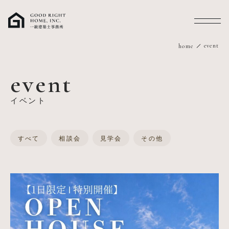
MENU
event
home
event
イベント
すべて
相談会
見学会
その他