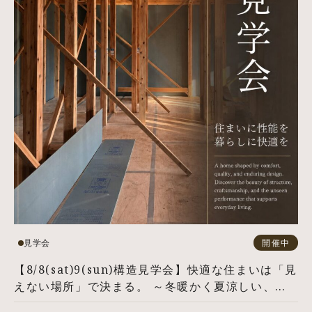
見学会
開催中
【8/8(sat)9(sun)構造見学会】快適な住まいは「見
えない場所」で決まる。 ～冬暖かく夏涼しい、構
造と断熱の秘密を公開～