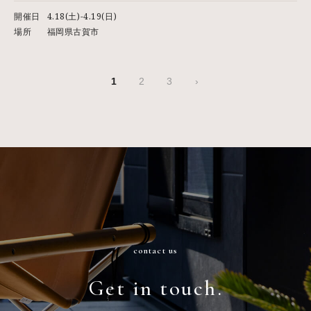
らし－
開催日
4.18(土)-4.19(日)
場所
福岡県古賀市
1
2
3
›
contact us
Get in touch.