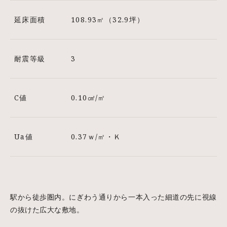
延床面積
108.93㎡（32.9坪）
耐震等級
3
C値
0.10㎠/㎡
Ua値
0.37ｗ/㎡・Ｋ
駅から徒歩圏内。にぎわう通りから一本入った細道の先に視線
の抜けた広大な敷地。