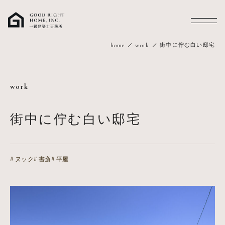
MENU
街中に佇む白い邸宅
home
work
work
街中に佇む白い邸宅
ヌック
書斎
平屋