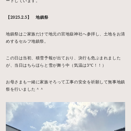
ートしています。
【2025.2.5】 地鎮祭
地鎮祭はご家族だけで地元の宮地嶽神社へ参拝し、土地をお清
めするセルフ地鎮祭。
この日は当初、積雪予報が出ており、決行も危ぶまれました
が、当日はちらほらと雪が舞う中（気温は3℃！！）
お母さまも一緒に家族そろって工事の安全を祈願して無事地鎮
祭を行いました＾＾